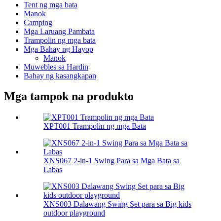
Tent ng mga bata
Manok
Camping
Mga Laruang Pambata
Trampolin ng mga bata
Mga Bahay ng Hayop
Manok
Muwebles sa Hardin
Bahay ng kasangkapan
Mga tampok na produkto
XPT001 Trampolin ng mga Bata
XNS067 2-in-1 Swing Para sa Mga Bata sa
Labas
XNS003 Dalawang Swing Set para sa Big kids
outdoor playground