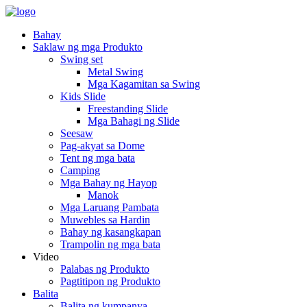
Bahay
Saklaw ng mga Produkto
Swing set
Metal Swing
Mga Kagamitan sa Swing
Kids Slide
Freestanding Slide
Mga Bahagi ng Slide
Seesaw
Pag-akyat sa Dome
Tent ng mga bata
Camping
Mga Bahay ng Hayop
Manok
Mga Laruang Pambata
Muwebles sa Hardin
Bahay ng kasangkapan
Trampolin ng mga bata
Video
Palabas ng Produkto
Pagtitipon ng Produkto
Balita
Balita ng kumpanya