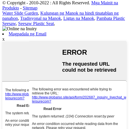
© Copyright - 2010-2022 : All Rights Reserved.
Mga Mainit na
Produkto
-
Sitemap
Water Slide Garden
,
Kulungan ng Manok na hindi tinatablan ng
panahon
,
Tradisyonal na Manok
,
Ligtas na Manok
,
Pambata Plastic
Seesaw
,
Seesaw Plastic Seat
,
Magpadala ng Email
x