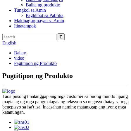
Balita ng produkto
Tungkol sa Amin
Paglilibot sa Pabrika
Makipag-ugnayan sa Amin
Itinatampok
English
Bahay
video
Pagtitipon ng Produkto
Pagtitipon ng Produkto
Taos-pusong tinatanggap ang mga customer sa buong mundo upang
magtatag ng mga pangmatagalang relasyon sa negosyo batay sa mga
benepisyo sa isa't isa. Inaasahan naming matanggap ang iyong mga
katanungan.