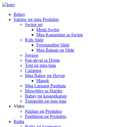
Bahay
Saklaw ng mga Produkto
Swing set
Metal Swing
Mga Kagamitan sa Swing
Kids Slide
Freestanding Slide
Mga Bahagi ng Slide
Seesaw
Pag-akyat sa Dome
Tent ng mga bata
Camping
Mga Bahay ng Hayop
Manok
Mga Laruang Pambata
Muwebles sa Hardin
Bahay ng kasangkapan
Trampolin ng mga bata
Video
Palabas ng Produkto
Pagtitipon ng Produkto
Balita
Balita ng kumpanya