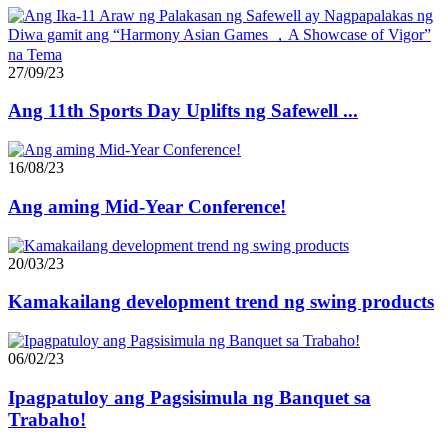
27/09/23
Ang 11th Sports Day Uplifts ng Safewell ...
16/08/23
Ang aming Mid-Year Conference!
20/03/23
Kamakailang development trend ng swing products
06/02/23
Ipagpatuloy ang Pagsisimula ng Banquet sa
Trabaho!