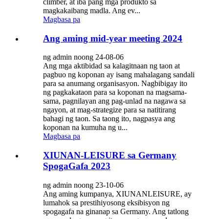
climber, at iba pang mga produkto sa
magkakaibang madla. Ang ev...
Magbasa pa
Ang aming mid-year meeting 2024
ng admin noong 24-08-06
Ang mga aktibidad sa kalagitnaan ng taon at
pagbuo ng koponan ay isang mahalagang sandali
para sa anumang organisasyon. Nagbibigay ito
ng pagkakataon para sa koponan na magsama-
sama, pagnilayan ang pag-unlad na nagawa sa
ngayon, at mag-strategize para sa natitirang
bahagi ng taon. Sa taong ito, nagpasya ang
koponan na kumuha ng u...
Magbasa pa
XIUNAN-LEISURE sa Germany
SpogaGafa 2023
ng admin noong 23-10-06
Ang aming kumpanya, XIUNANLEISURE, ay
lumahok sa prestihiyosong eksibisyon ng
spogagafa na ginanap sa Germany. Ang tatlong