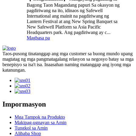
Bagong Taon Magandang papuri Sa okasyon ng
pagdiriwang na ito, idinaos ng Safewell
International ang mainit na pagdiriwang ng
Lantern Festival at ang New Spring Banquet sa
New Safewell Platform sa Asia Pacific
Headquarters park. Ang pagdiriwang ay c...
Magbasa pa
Taos-pusong tinatanggap ang mga customer sa buong mundo upang
magtatag ng mga pangmatagalang relasyon sa negosyo batay sa mga
benepisyo sa isa't isa. Inaasahan naming matanggap ang iyong mga
katanungan.
Impormasyon
Mga Tampok na Produkto
Makipag-ugnayan sa Amin
Tungkol sa Amin
Alibaba Shop