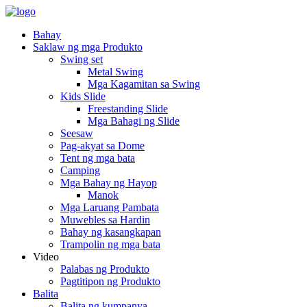
Bahay
Saklaw ng mga Produkto
Swing set
Metal Swing
Mga Kagamitan sa Swing
Kids Slide
Freestanding Slide
Mga Bahagi ng Slide
Seesaw
Pag-akyat sa Dome
Tent ng mga bata
Camping
Mga Bahay ng Hayop
Manok
Mga Laruang Pambata
Muwebles sa Hardin
Bahay ng kasangkapan
Trampolin ng mga bata
Video
Palabas ng Produkto
Pagtitipon ng Produkto
Balita
Balita ng kumpanya