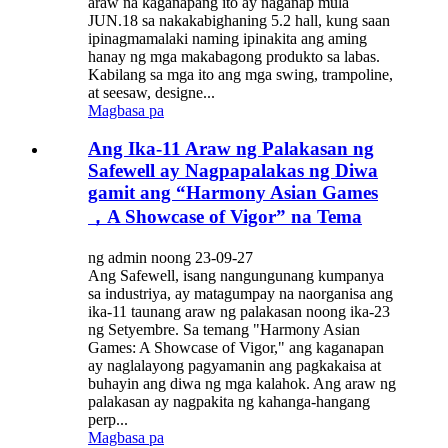
araw na kaganapang ito ay naganap mula
JUN.18 sa nakakabighaning 5.2 hall, kung saan
ipinagmamalaki naming ipinakita ang aming
hanay ng mga makabagong produkto sa labas.
Kabilang sa mga ito ang mga swing, trampoline,
at seesaw, designe...
Magbasa pa
Ang Ika-11 Araw ng Palakasan ng
Safewell ay Nagpapalakas ng Diwa
gamit ang “Harmony Asian Games
，A Showcase of Vigor” na Tema
ng admin noong 23-09-27
Ang Safewell, isang nangungunang kumpanya
sa industriya, ay matagumpay na naorganisa ang
ika-11 taunang araw ng palakasan noong ika-23
ng Setyembre. Sa temang "Harmony Asian
Games: A Showcase of Vigor," ang kaganapan
ay naglalayong pagyamanin ang pagkakaisa at
buhayin ang diwa ng mga kalahok. Ang araw ng
palakasan ay nagpakita ng kahanga-hangang
perp...
Magbasa pa