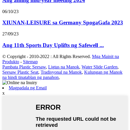
Ang aming mid-year meeting 2024
06/10/23
XIUNAN-LEISURE sa Germany SpogaGafa 2023
27/09/23
Ang 11th Sports Day Uplifts ng Safewell ...
© Copyright - 2010-2022 : All Rights Reserved.
Mga Mainit na
Produkto
-
Sitemap
Pambata Plastic Seesaw
,
Ligtas na Manok
,
Water Slide Garden
,
Seesaw Plastic Seat
,
Tradisyonal na Manok
,
Kulungan ng Manok
na hindi tinatablan ng panahon
,
Magpadala ng Email
x