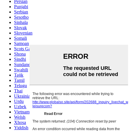
Persian
Punjabi
Serbian
Sesotho
Sinhala
Slovak
Slovenian
Somali
Samoan
Scots Gaelic
Shona
Sindhi
Sundanese
Swahili
Tajik
Tamil
Telugu
Thai
Ukrainian
Urdu
Uzbek
Vietnamese
Welsh
Xhosa
Yiddish