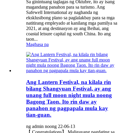
Sa ginintuang taglagas ng Oktubre, ito ay isang
magandang panahon para sa turismo. Ang
Safewell International ay naghanda ng
eksklusibong plano sa paglalakbay para sa mga
natitirang empleyado at kanilang mga pamilya sa
2021, at ang destinasyon ay ang Beihai, ang
coastal leisure capital ng south China. Ito ang
taon...
Magbasa pa
Ang Lantern Festival, na kilala rin
bilang Shangyuan Festival, ay ang
unang full moon night mula noong
Bagong Taon. Ito rin daw ay
panahon ng pagpapala mula kay
tian-guan.
ng admin noong 22-06-13
【 Congratulations】 Maligayang pagdating sa