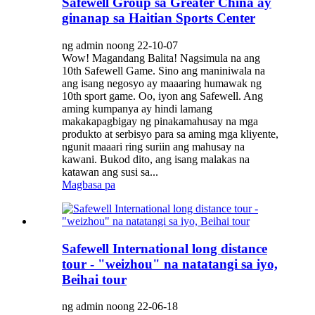
Safewell Group sa Greater China ay
ginanap sa Haitian Sports Center
ng admin noong 22-10-07
Wow! Magandang Balita! Nagsimula na ang
10th Safewell Game. Sino ang maniniwala na
ang isang negosyo ay maaaring humawak ng
10th sport game. Oo, iyon ang Safewell. Ang
aming kumpanya ay hindi lamang
makakapagbigay ng pinakamahusay na mga
produkto at serbisyo para sa aming mga kliyente,
ngunit maaari ring suriin ang mahusay na
kawani. Bukod dito, ang isang malakas na
katawan ang susi sa...
Magbasa pa
Safewell International long distance
tour - "weizhou" na natatangi sa iyo,
Beihai tour
ng admin noong 22-06-18