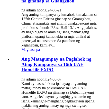
na ginanap sa Guangzhou
ng admin noong 24-08-21
Ang aming kumpanya ay lumahok kamakailan sa
135th Canton Fair na ginanap sa Guangzhou,
China, at ipinakita ang aming pinakabagong mga
produkto sa booth J38 sa Hall 13.1. Ang palabas,
ay nagbibigay sa amin ng isang mahalagang
platform upang kumonekta sa mga umiiral at
potensyal na customer. Sa panahon ng
kaganapan, kami ay...
Magbasa pa
Ang Matagumpay na Paglahok ng
Ating Kumpanya sa 16th UAE
Homelife EXPO
ng admin noong 24-08-07
Kami ay nasasabik na ipahayag ang aming
matagumpay na pakikilahok sa 16th UAE
Homelife EXPO na ginanap sa Dubai ngayong
taon. Ang eksibisyon ay nagbigay sa amin ng
isang kamangha-manghang pagkakataon upang
ipakita ang aming hanay ng mga swing set,