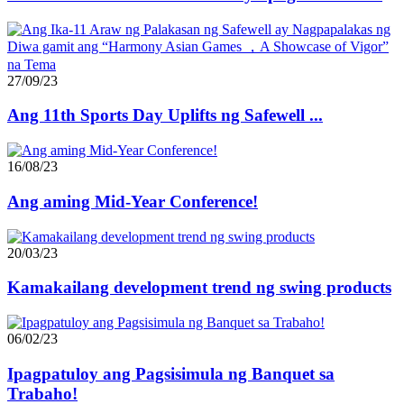
27/09/23
Ang 11th Sports Day Uplifts ng Safewell ...
16/08/23
Ang aming Mid-Year Conference!
20/03/23
Kamakailang development trend ng swing products
06/02/23
Ipagpatuloy ang Pagsisimula ng Banquet sa
Trabaho!