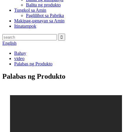
Balita ng produkto
Tungkol sa Amin
Paglilibot sa Pabrika
Makipag-ugnayan sa Amin
Itinatampok
English
Bahay
video
Palabas ng Produkto
Palabas ng Produkto