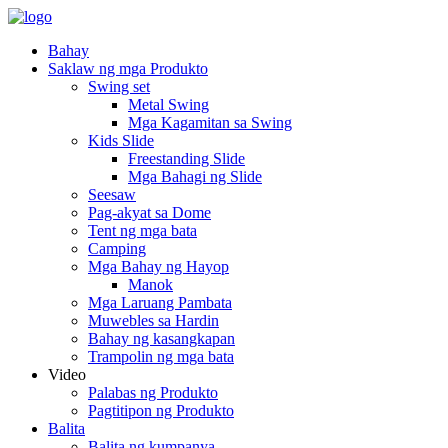
Bahay
Saklaw ng mga Produkto
Swing set
Metal Swing
Mga Kagamitan sa Swing
Kids Slide
Freestanding Slide
Mga Bahagi ng Slide
Seesaw
Pag-akyat sa Dome
Tent ng mga bata
Camping
Mga Bahay ng Hayop
Manok
Mga Laruang Pambata
Muwebles sa Hardin
Bahay ng kasangkapan
Trampolin ng mga bata
Video
Palabas ng Produkto
Pagtitipon ng Produkto
Balita
Balita ng kumpanya