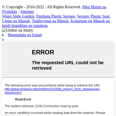
© Copyright - 2010-2022 : All Rights Reserved.
Mga Mainit na
Produkto
-
Sitemap
Water Slide Garden
,
Pambata Plastic Seesaw
,
Seesaw Plastic Seat
,
Ligtas na Manok
,
Tradisyonal na Manok
,
Kulungan ng Manok na
hindi tinatablan ng panahon
,
Magpadala ng Email
x