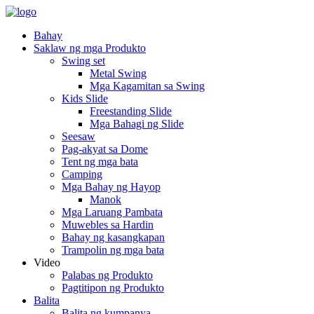
Bahay
Saklaw ng mga Produkto
Swing set
Metal Swing
Mga Kagamitan sa Swing
Kids Slide
Freestanding Slide
Mga Bahagi ng Slide
Seesaw
Pag-akyat sa Dome
Tent ng mga bata
Camping
Mga Bahay ng Hayop
Manok
Mga Laruang Pambata
Muwebles sa Hardin
Bahay ng kasangkapan
Trampolin ng mga bata
Video
Palabas ng Produkto
Pagtitipon ng Produkto
Balita
Balita ng kumpanya