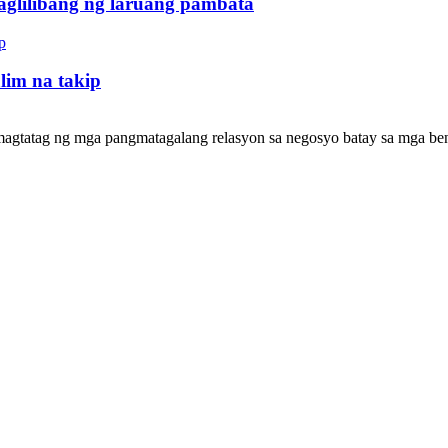
aglilibang ng laruang pambata
lim na takip
gtatag ng mga pangmatagalang relasyon sa negosyo batay sa mga bene