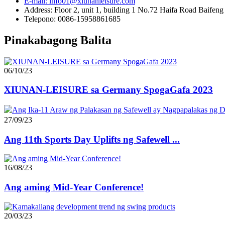
E-mail: info01@xiunanleisure.com
Address: Floor 2, unit 1, building 1 No.72 Haifa Road Baifen
Telepono: 0086-15958861685
Pinakabagong Balita
06/10/23
XIUNAN-LEISURE sa Germany SpogaGafa 2023
27/09/23
Ang 11th Sports Day Uplifts ng Safewell ...
16/08/23
Ang aming Mid-Year Conference!
20/03/23