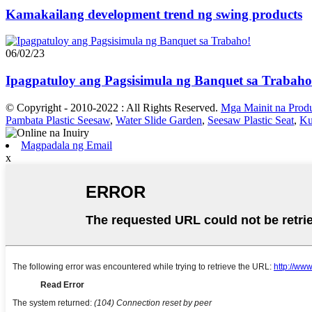
Kamakailang development trend ng swing products
06/02/23
Ipagpatuloy ang Pagsisimula ng Banquet sa Trabaho
© Copyright - 2010-2022 : All Rights Reserved.
Mga Mainit na Prod
Pambata Plastic Seesaw
,
Water Slide Garden
,
Seesaw Plastic Seat
,
Ku
Magpadala ng Email
x