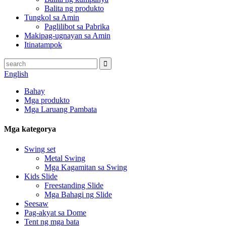
Balita ng produkto
Tungkol sa Amin
Paglilibot sa Pabrika
Makipag-ugnayan sa Amin
Itinatampok
English
Bahay
Mga produkto
Mga Laruang Pambata
Mga kategorya
Swing set
Metal Swing
Mga Kagamitan sa Swing
Kids Slide
Freestanding Slide
Mga Bahagi ng Slide
Seesaw
Pag-akyat sa Dome
Tent ng mga bata