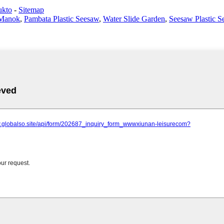
ukto
-
Sitemap
 Manok
,
Pambata Plastic Seesaw
,
Water Slide Garden
,
Seesaw Plastic S