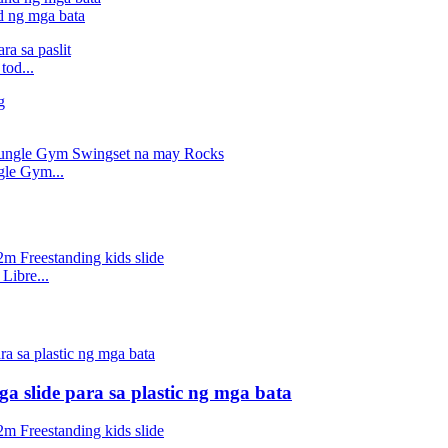
d ng mga bata
tod...
le Gym...
Libre...
 slide para sa plastic ng mga bata