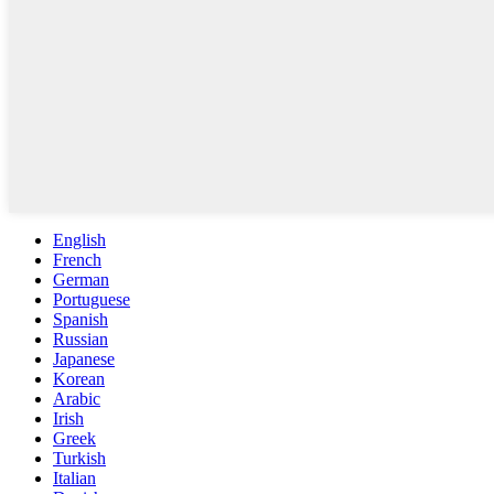
English
French
German
Portuguese
Spanish
Russian
Japanese
Korean
Arabic
Irish
Greek
Turkish
Italian