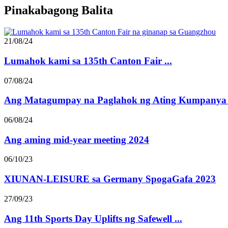
Pinakabagong Balita
21/08/24
Lumahok kami sa 135th Canton Fair ...
07/08/24
Ang Matagumpay na Paglahok ng Ating Kumpanya i
06/08/24
Ang aming mid-year meeting 2024
06/10/23
XIUNAN-LEISURE sa Germany SpogaGafa 2023
27/09/23
Ang 11th Sports Day Uplifts ng Safewell ...