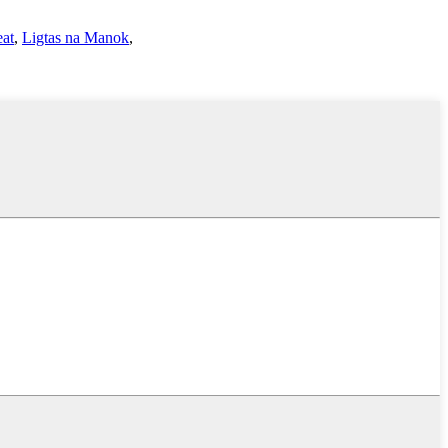
eat
,
Ligtas na Manok
,