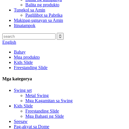
Balita ng produkto
Tungkol sa Amin
Paglilibot sa Pabrika
Makipag-ugnayan sa Amin
Itinatampok
English
Bahay
Mga produkto
Kids Slide
Freestanding Slide
Mga kategorya
Swing set
Metal Swing
Mga Kagamitan sa Swing
Kids Slide
Freestanding Slide
Mga Bahagi ng Slide
Seesaw
Pag-akyat sa Dome