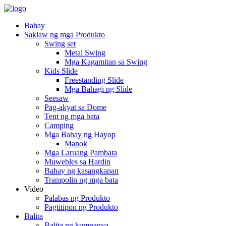
Bahay
Saklaw ng mga Produkto
Swing set
Metal Swing
Mga Kagamitan sa Swing
Kids Slide
Freestanding Slide
Mga Bahagi ng Slide
Seesaw
Pag-akyat sa Dome
Tent ng mga bata
Camping
Mga Bahay ng Hayop
Manok
Mga Laruang Pambata
Muwebles sa Hardin
Bahay ng kasangkapan
Trampolin ng mga bata
Video
Palabas ng Produkto
Pagtitipon ng Produkto
Balita
Balita ng kumpanya