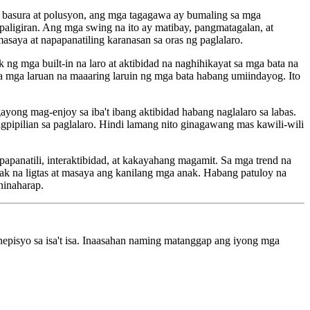
g basura at polusyon, ang mga tagagawa ay bumaling sa mga
apaligiran. Ang mga swing na ito ay matibay, pangmatagalan, at
saya at napapanatiling karanasan sa oras ng paglalaro.
ng mga built-in na laro at aktibidad na naghihikayat sa mga bata na
 mga laruan na maaaring laruin ng mga bata habang umiindayog. Ito
yong mag-enjoy sa iba't ibang aktibidad habang naglalaro sa labas.
pipilian sa paglalaro. Hindi lamang nito ginagawang mas kawili-wili
apanatili, interaktibidad, at kakayahang magamit. Sa mga trend na
ak na ligtas at masaya ang kanilang mga anak. Habang patuloy na
hinaharap.
pisyo sa isa't isa. Inaasahan naming matanggap ang iyong mga