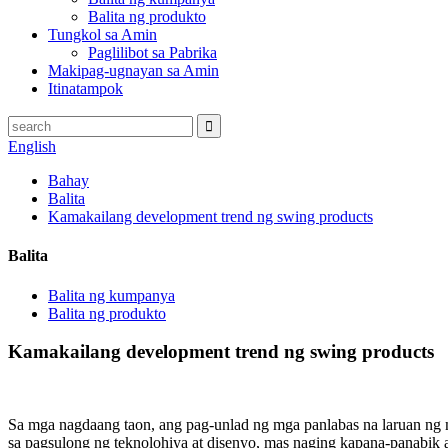
Balita ng produkto
Tungkol sa Amin
Paglilibot sa Pabrika
Makipag-ugnayan sa Amin
Itinatampok
English
Bahay
Balita
Kamakailang development trend ng swing products
Balita
Balita ng kumpanya
Balita ng produkto
Kamakailang development trend ng swing products
Sa mga nagdaang taon, ang pag-unlad ng mga panlabas na laruan ng m
sa pagsulong ng teknolohiya at disenyo, mas naging kapana-panabik a