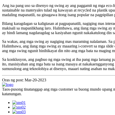
Ang isa pang uso sa disenyo ng swing ay ang paggamit ng mga eco-f
sustainable na materyales tulad ng kawayan at recycled na plastik up
madaling mapanatili, na ginagawa itong isang popular na pagpipilian
Bilang karagdagan sa kaligtasan at pagpapanatili, nagiging mas inte
makisali sa mapanlikhang laro. Halimbawa, ang ilang mga swing ay 
ay hindi lamang nagdaragdag sa kasiyahan ngunit nakakatulong din 
Sa wakas, ang mga swing ay nagiging mas maraming nalalaman. Sa pag
Halimbawa, ang ilang mga swing ay maaaring i-convert sa mga slide 
ang mga swing ngunit hinihikayat din nito ang mga bata na maging ma
Sa konklusyon, ang pagbuo ng mga swing at iba pang mga laruang pamb
ito, masisiyahan ang mga bata sa isang masaya at nakakaengganyong 
sumusulong ang teknolohiya at disenyo, maaari nating asahan na ma
Oras ng post: Mar-20-2023
Taos-pusong tinatanggap ang mga customer sa buong mundo upang ma
katanungan.