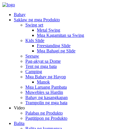
Bahay
Saklaw ng mga Produkto
Swing set
Metal Swing
Mga Kagamitan sa Swing
Kids Slide
Freestanding Slide
Mga Bahagi ng Slide
Seesaw
Pag-akyat sa Dome
Tent ng mga bata
Camping
Mga Bahay ng Hayop
Manok
Mga Laruang Pambata
Muwebles sa Hardin
Bahay ng kasangkapan
Trampolin ng mga bata
Video
Palabas ng Produkto
Pagtitipon ng Produkto
Balita
Balita ng kumpanya