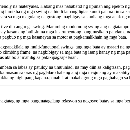
riendly na materyales. Habang mas nababatid ng lipunan ang epekto n
ang lumikha ng mga swing na hindi lamang ligtas kundi pati na rin sa k
 para sa mga magulang na gustong magbigay sa kanilang mga anak ng ma
ractive din ang mga swing. Maraming modernong swing ang nagtatampok 
may kasamang built-in na mga instrumentong pangmusika o pandama na
sa pagbuo ng mga kasanayan sa motor at pagkamalikhain ng mga bata.
papakilala ng multi-functional swings, ang mga bata ay maaari na nga
o climbing frame, na nagbibigay sa mga bata ng isang hanay ng mga pag
s aktibo at mahilig sa pakikipagsapalaran.
ata sa labas ay patuloy na umuunlad, na may diin sa kaligtasan, pagp
karanasan sa oras ng paglalaro habang ang mga magulang ay makatitiy
kakita ng higit pang kapana-panabik at makabagong mga pagbabago sa 
gtatag ng mga pangmatagalang relasyon sa negosyo batay sa mga bene