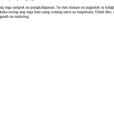
ng mga tampok na pangkaligtasan. Sa mas mataas na pagtutok sa kalig
makaka-swing ang mga bata nang walang takot na mapinsala. Dahil dito
nganib na mahulog.