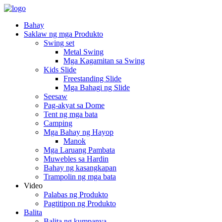
Bahay
Saklaw ng mga Produkto
Swing set
Metal Swing
Mga Kagamitan sa Swing
Kids Slide
Freestanding Slide
Mga Bahagi ng Slide
Seesaw
Pag-akyat sa Dome
Tent ng mga bata
Camping
Mga Bahay ng Hayop
Manok
Mga Laruang Pambata
Muwebles sa Hardin
Bahay ng kasangkapan
Trampolin ng mga bata
Video
Palabas ng Produkto
Pagtitipon ng Produkto
Balita
Balita ng kumpanya