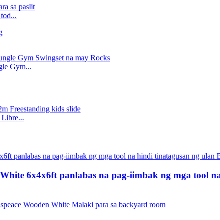
tod...
le Gym...
Libre...
ite 6x4x6ft panlabas na pag-iimbak ng mga tool na 