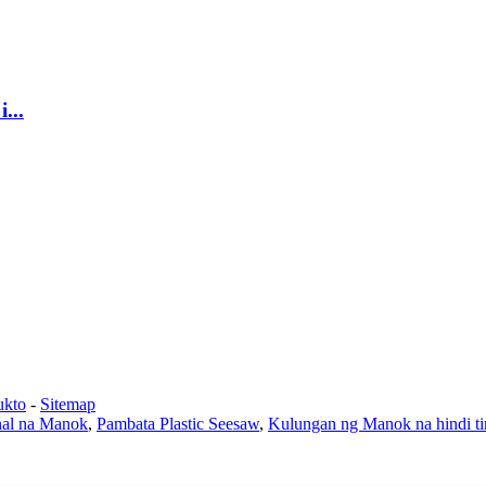
...
ukto
-
Sitemap
nal na Manok
,
Pambata Plastic Seesaw
,
Kulungan ng Manok na hindi ti