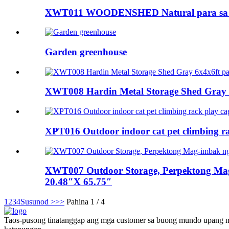
XWT011 WOODENSHED Natural para sa bac
Garden greenhouse
XWT008 Hardin Metal Storage Shed Gray 6x
XPT016 Outdoor indoor cat pet climbing r
XWT007 Outdoor Storage, Perpektong Mag-
20.48″X 65.75″
1
2
3
4
Susunod >
>>
Pahina 1 / 4
Taos-pusong tinatanggap ang mga customer sa buong mundo upang ma