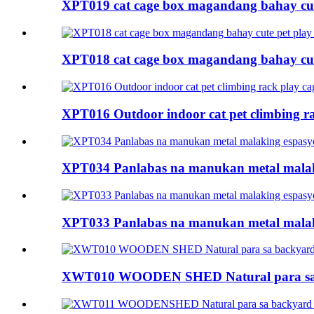
XPT019 cat cage box magandang bahay cut
XPT018 cat cage box magandang bahay cu
XPT016 Outdoor indoor cat pet climbing r
XPT034 Panlabas na manukan metal mala
XPT033 Panlabas na manukan metal mala
XWT010 WOODEN SHED Natural para sa ba