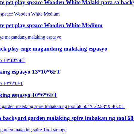
e pet play speace Wooden White Malaki para sa bac
te pet play speace Wooden White Medium
ack play cage magandang malaking espasyo
king espasyo 13*10*6FT
king espasyo 10*6*6FT
ckyard garden malaking spire Imbakan ng tool 68