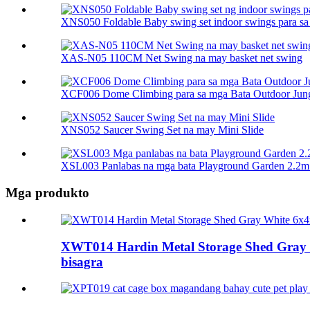
XNS050 Foldable Baby swing set indoor swings para sa 
XAS-N05 110CM Net Swing na may basket net swing
XCF006 Dome Climbing para sa mga Bata Outdoor Jung
XNS052 Saucer Swing Set na may Mini Slide
XSL003 Panlabas na mga bata Playground Garden 2.2m 
Mga produkto
XWT014 Hardin Metal Storage Shed Gray Wh
bisagra