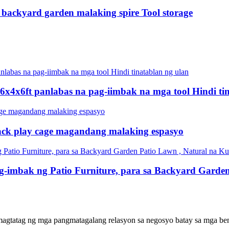
kyard garden malaking spire Tool storage
4x6ft panlabas na pag-iimbak na mga tool Hindi tin
ack play cage magandang malaking espasyo
imbak ng Patio Furniture, para sa Backyard Garden
gtatag ng mga pangmatagalang relasyon sa negosyo batay sa mga bene