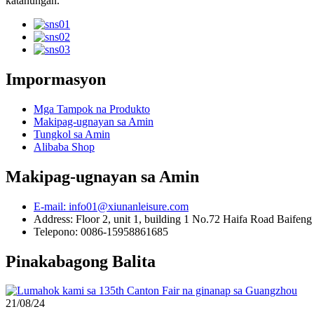
katanungan.
Impormasyon
Mga Tampok na Produkto
Makipag-ugnayan sa Amin
Tungkol sa Amin
Alibaba Shop
Makipag-ugnayan sa Amin
E-mail: info01@xiunanleisure.com
Address: Floor 2, unit 1, building 1 No.72 Haifa Road Baifen
Telepono: 0086-15958861685
Pinakabagong Balita
21/08/24