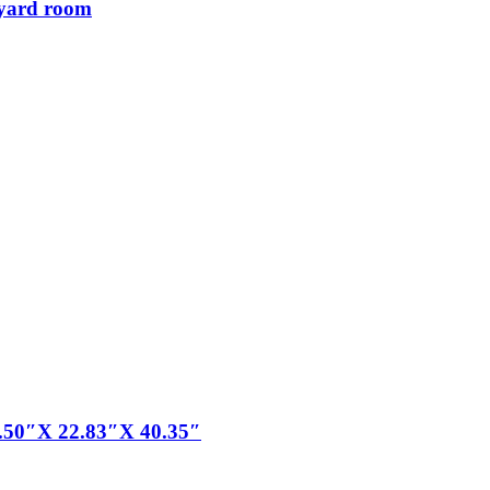
kyard room
.50″X 22.83″X 40.35″