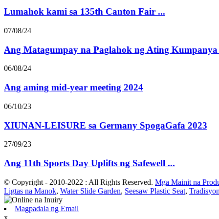
Lumahok kami sa 135th Canton Fair ...
07/08/24
Ang Matagumpay na Paglahok ng Ating Kumpanya i
06/08/24
Ang aming mid-year meeting 2024
06/10/23
XIUNAN-LEISURE sa Germany SpogaGafa 2023
27/09/23
Ang 11th Sports Day Uplifts ng Safewell ...
© Copyright - 2010-2022 : All Rights Reserved.
Mga Mainit na Prod
Ligtas na Manok
,
Water Slide Garden
,
Seesaw Plastic Seat
,
Tradisyo
Magpadala ng Email
x