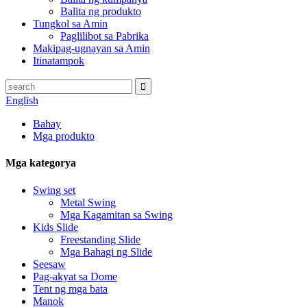
Balita ng produkto
Tungkol sa Amin
Paglilibot sa Pabrika
Makipag-ugnayan sa Amin
Itinatampok
English
Bahay
Mga produkto
Mga kategorya
Swing set
Metal Swing
Mga Kagamitan sa Swing
Kids Slide
Freestanding Slide
Mga Bahagi ng Slide
Seesaw
Pag-akyat sa Dome
Tent ng mga bata
Manok