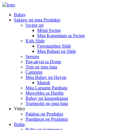
Bahay
Saklaw ng mga Produkto
Swing set
Metal Swing
Mga Kagamitan sa Swing
Kids Slide
Freestanding Slide
Mga Bahagi ng Slide
Seesaw
Pag-akyat sa Dome
Tent ng mga bata
Camping
Mga Bahay ng Hayop
Manok
Mga Laruang Pambata
Muwebles sa Hardin
Bahay ng kasangkapan
Trampolin ng mga bata
Video
Palabas ng Produkto
Pagtitipon ng Produkto
Balita
Balita ng kumpanya