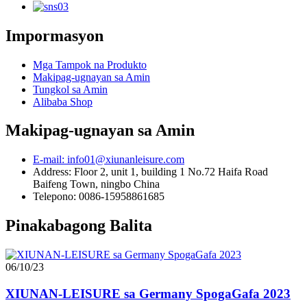
Impormasyon
Mga Tampok na Produkto
Makipag-ugnayan sa Amin
Tungkol sa Amin
Alibaba Shop
Makipag-ugnayan sa Amin
E-mail: info01@xiunanleisure.com
Address: Floor 2, unit 1, building 1 No.72 Haifa Road
Baifeng Town, ningbo China
Telepono: 0086-15958861685
Pinakabagong Balita
06/10/23
XIUNAN-LEISURE sa Germany SpogaGafa 2023