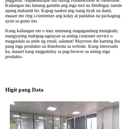
paggamit. Napakasimple din nitong i-disassemble at i-assemble.
Kailangan mo lamang gamitin ang mga tool na ibinibigay namin
upang makamit ito. Kapag naabot ang isang tiyak na dami,
maaari mo ring i-customize ang kulay at panlabas na packaging
ayon sa gusto mo.
Kung kailangan mo o may anumang magagandang mungkahi,
mangyaring makipag-ugnayan sa aming customer service o
magpadala sa amin ng email, salamat! Mayroon din kaming iba
pang mga produkto na ibinebenta sa website. Kung interesado
ka, maaari kang magpatuloy sa pag-browse sa aming mga
produkto.
Higit pang Data