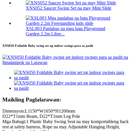
XNS052 Saucer Swing Set na may Mini Slide
XSL003 Panlabas na mga bata Playground
Garden 2.2m Libre...
XNS050 Foldable Baby swing set ng indoor swings para sa paslit
Maikling Paglalarawan:
Dimensyon:L1150*W1650*H‎1200mm
D22*T1mm Beam, D22*T1mm Leg Pole
Mga Bahagi:1 Plastic Baby Swing Seat na may komportableng back
rest at safety harness, Rope na may Adjustable Hanging Height,