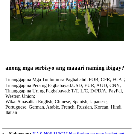
anong mga serbisyo ang maaari naming ibigay?
Tinanggap na Mga Tuntunin sa Paghahatid: FOB, CFR, FCA；
Tinanggap na Pera ng Pagbabayad:USD, EUR, AUD, CNY;
Tinanggap na Uri ng Pagbabayad: T/T, L/C, D/PD/A, PayPal,
Western Union;
Wika: Sinasalita: English, Chinese, Spanish, Japanese,
Portuguese, German, Arabic, French, Russian, Korean, Hindi,
Italian
Nakaraan:
XAS-N05 110CM Net Swing na may basket net