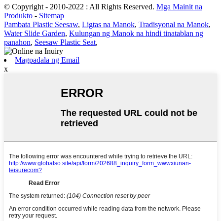
© Copyright - 2010-2022 : All Rights Reserved.
Mga Mainit na
Produkto
-
Sitemap
Pambata Plastic Seesaw
,
Ligtas na Manok
,
Tradisyonal na Manok
,
Water Slide Garden
,
Kulungan ng Manok na hindi tinatablan ng
panahon
,
Seesaw Plastic Seat
,
Magpadala ng Email
x