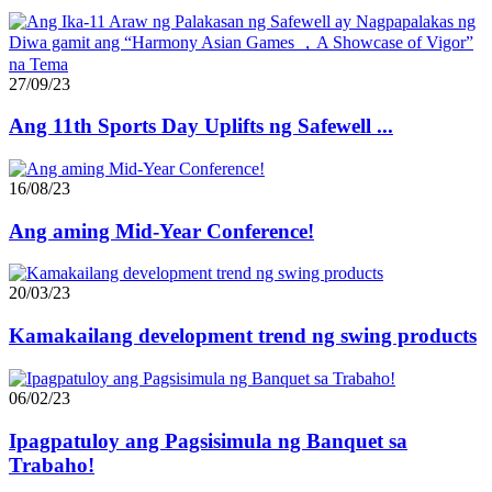
27/09/23
Ang 11th Sports Day Uplifts ng Safewell ...
16/08/23
Ang aming Mid-Year Conference!
20/03/23
Kamakailang development trend ng swing products
06/02/23
Ipagpatuloy ang Pagsisimula ng Banquet sa
Trabaho!