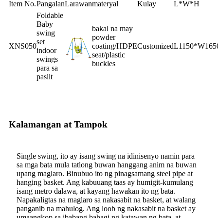
Item No.
Pangalan
Larawan
materyal
Kulay
L*W*H
Foldable
Baby
bakal na may
swing
powder
set
XNS050
coating/HDPE
Customized
L1150*W165
indoor
seat/plastic
swings
buckles
para sa
paslit
Kalamangan at Tampok
Single swing, ito ay isang swing na idinisenyo namin para
sa mga bata mula tatlong buwan hanggang anim na buwan
upang maglaro. Binubuo ito ng pinagsamang steel pipe at
hanging basket. Ang kabuuang taas ay humigit-kumulang
isang metro dalawa, at kayang hawakan ito ng bata.
Napakaligtas na maglaro sa nakasabit na basket, at walang
panganib na mahulog. Ang loob ng nakasabit na basket ay
umaangkop sa ibabang bahagi ng katawan ng bata, at