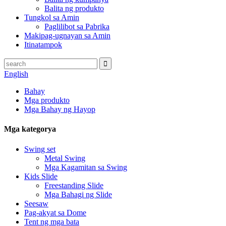
Balita ng produkto
Tungkol sa Amin
Paglilibot sa Pabrika
Makipag-ugnayan sa Amin
Itinatampok
English
Bahay
Mga produkto
Mga Bahay ng Hayop
Mga kategorya
Swing set
Metal Swing
Mga Kagamitan sa Swing
Kids Slide
Freestanding Slide
Mga Bahagi ng Slide
Seesaw
Pag-akyat sa Dome
Tent ng mga bata