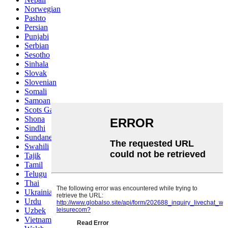
Norwegian
Pashto
Persian
Punjabi
Serbian
Sesotho
Sinhala
Slovak
Slovenian
Somali
Samoan
Scots Gaelic
Shona
Sindhi
Sundanese
Swahili
Tajik
Tamil
Telugu
Thai
Ukrainian
Urdu
Uzbek
Vietnamese