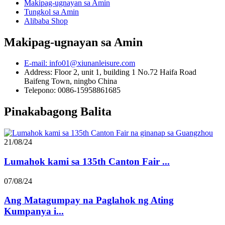
Makipag-ugnayan sa Amin
Tungkol sa Amin
Alibaba Shop
Makipag-ugnayan sa Amin
E-mail: info01@xiunanleisure.com
Address: Floor 2, unit 1, building 1 No.72 Haifa Road
Baifeng Town, ningbo China
Telepono: 0086-15958861685
Pinakabagong Balita
21/08/24
Lumahok kami sa 135th Canton Fair ...
07/08/24
Ang Matagumpay na Paglahok ng Ating
Kumpanya i...