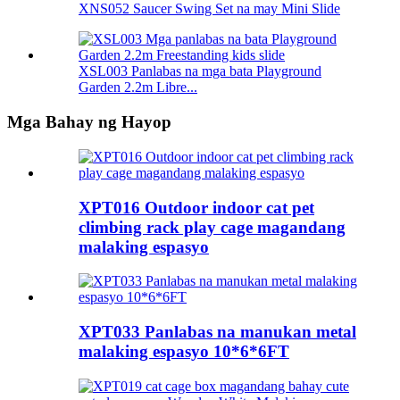
XNS052 Saucer Swing Set na may Mini Slide
XSL003 Panlabas na mga bata Playground
Garden 2.2m Libre...
Mga Bahay ng Hayop
XPT016 Outdoor indoor cat pet
climbing rack play cage magandang
malaking espasyo
XPT033 Panlabas na manukan metal
malaking espasyo 10*6*6FT