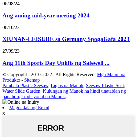
06/08/24
Ang aming mid-year meeting 2024
06/10/23
XIUNAN-LEISURE sa Germany SpogaGafa 2023
27/09/23
Ang 11th Sports Day Uplifts ng Safewell ...
© Copyright - 2010-2022 : All Rights Reserved.
Mga Mainit na
Produkto
-
Sitemap
Pambata Plastic Seesaw
,
Ligtas na Manok
,
Seesaw Plastic Seat
,
Water Slide Garden
,
Kulungan ng Manok na hindi tinatablan ng
panahon
,
Tradisyonal na Manok
,
Magpadala ng Email
x