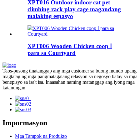
XPT016 Outdoor indoor cat pet
climbing rack play cage magandang
malaking espasyo
XPT006 ​​Wooden Chicken coop Ⅰ
para sa Courtyard
Taos-pusong tinatanggap ang mga customer sa buong mundo upang
magtatag ng mga pangmatagalang relasyon sa negosyo batay sa mga
benepisyo sa isa't isa. Inaasahan naming matanggap ang iyong mga
katanungan.
Impormasyon
Mga Tampok na Produkto