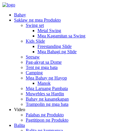
Bahay
Saklaw ng mga Produkto
Swing set
Metal Swing
Mga Kagamitan sa Swing
Kids Slide
Freestanding Slide
Mga Bahagi ng Slide
Seesaw
Pag-akyat sa Dome
Tent ng mga bata
Camping
Mga Bahay ng Hayop
Manok
Mga Laruang Pambata
Muwebles sa Hardin
Bahay ng kasangkapan
Trampolin ng mga bata
Video
Palabas ng Produkto
Pagtitipon ng Produkto
Balita
Balita ng kumpanya